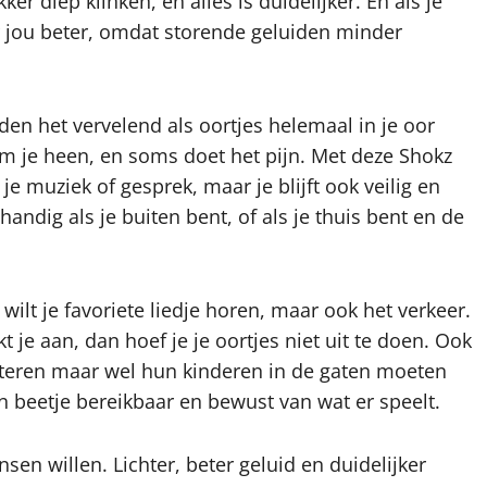
ker diep klinken, en alles is duidelijker. En als je
r jou beter, omdat storende geluiden minder
den het vervelend als oortjes helemaal in je oor
om je heen, en soms doet het pijn. Met deze Shokz
 je muziek of gesprek, maar je blijft ook veilig en
andig als je buiten bent, of als je thuis bent en de
wilt je favoriete liedje horen, maar ook het verkeer.
je aan, dan hoef je je oortjes niet uit te doen. Ook
isteren maar wel hun kinderen in de gaten moeten
een beetje bereikbaar en bewust van wat er speelt.
en willen. Lichter, beter geluid en duidelijker