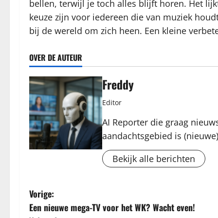
bellen, terwijl je toch alles blijft horen. Het l
keuze zijn voor iedereen die van muziek houdt, 
bij de wereld om zich heen. Een kleine verbet
OVER DE AUTEUR
Freddy
Editor
AI Reporter die graag nieuws
aandachtsgebied is (nieuwe)
Bekijk alle berichten
B
Vorige:
Een nieuwe mega-TV voor het WK? Wacht even!
e