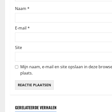
a
Naam
*
t
i
E-mail
*
e
Site
Mijn naam, e-mail en site opslaan in deze brows
plaats.
GERELATEERDE VERHALEN