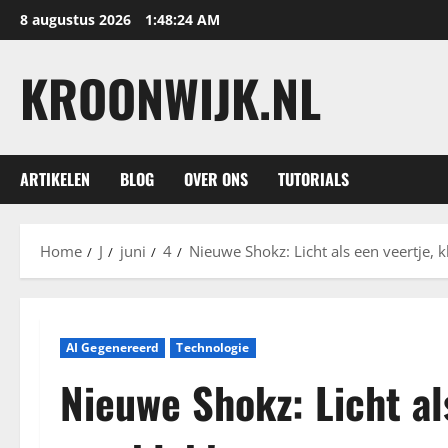
Ga
8 augustus 2026
1:48:26 AM
naar
de
KROONWIJK.NL
inhoud
ARTIKELEN
BLOG
OVER ONS
TUTORIALS
Home
J
juni
4
Nieuwe Shokz: Licht als een veertje, kl
AI Gegenereerd
Technologie
Nieuwe Shokz: Licht als