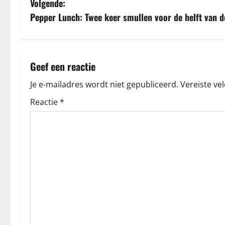
Volgende:
r
Pepper Lunch: Twee keer smullen voor de helft van de
i
c
Geef een reactie
h
Je e-mailadres wordt niet gepubliceerd.
Vereiste ve
t
Reactie
*
n
a
v
i
g