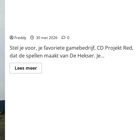
De Hekser Komt Eraan! Maar Haast Goed, Of Komt Het Te
Snel?
Freddy
30 mei 2026
0
Stel je voor, je favoriete gamebedrijf, CD Projekt Red,
dat de spellen maakt van De Hekser. Je...
Lees
Lees meer
meer
over
De
Hekser
Komt
Eraan!
Maar
Haast
Goed,
Of
Komt
Het
Te
Snel?