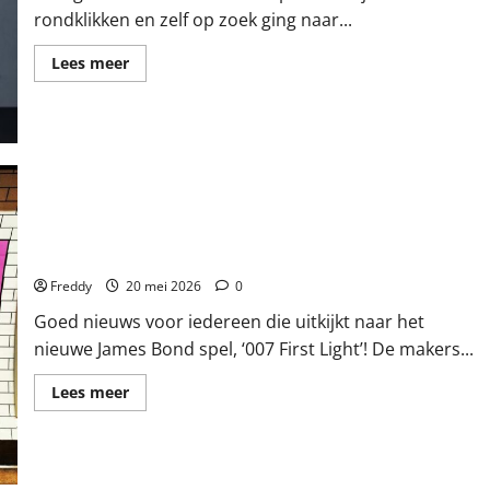
rondklikken en zelf op zoek ging naar...
Lees
Lees meer
meer
over
Het
Internet
Zoals
We
Het
Kenden,
Is
Niet
Meer
Bond is Terug! Maar Nu NOG Mooier op de Nieuwe PlayStation!
Freddy
20 mei 2026
0
Goed nieuws voor iedereen die uitkijkt naar het
nieuwe James Bond spel, ‘007 First Light’! De makers...
Lees
Lees meer
meer
over
Bond
is
Terug!
Maar