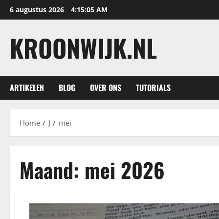
Ga
6 augustus 2026
4:15:06 AM
naar
de
KROONWIJK.NL
inhoud
ARTIKELEN
BLOG
OVER ONS
TUTORIALS
Home
J
mei
Maand:
mei 2026