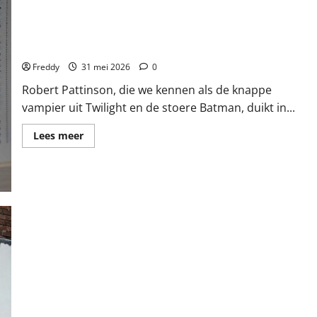
Van Vampier tot Vanger: Pattinson als Chris Hansen in A24’s
‘Primetime’!
Freddy
31 mei 2026
0
Robert Pattinson, die we kennen als de knappe
vampier uit Twilight en de stoere Batman, duikt in...
Lees
Lees meer
meer
over
Van
Vampier
tot
Vanger:
Pattinson
als
Chris
Hansen
in
A24’s
‘Primetime’!