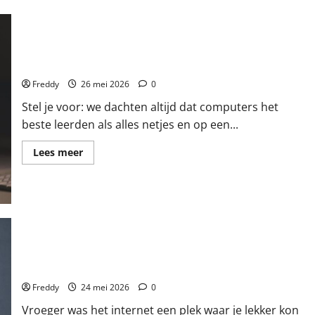
Rommel op z’n tijd maakt computers wakker!
Freddy
26 mei 2026
0
Stel je voor: we dachten altijd dat computers het
beste leerden als alles netjes en op een...
Lees
Lees meer
meer
over
Rommel
op
z’n
tijd
maakt
computers
wakker!
Het Internet Zoals We Het Kenden, Is Niet Meer
Freddy
24 mei 2026
0
Vroeger was het internet een plek waar je lekker kon