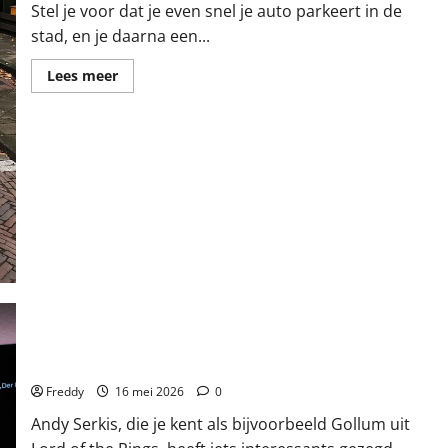
Stel je voor dat je even snel je auto parkeert in de
stad, en je daarna een...
Lees
Lees meer
meer
over
Parkeren
voor
500
euro
per
uur?
Je
leest
het
goed!
Andy Serkis: Waarom Spelen in een Game Net Zo Echt Voelt
Als in een Film
Freddy
16 mei 2026
0
Andy Serkis, die je kent als bijvoorbeeld Gollum uit