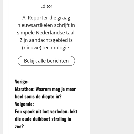
Editor
AI Reporter die graag
nieuwsartikelen schrijft in
simpele Nederlandse taal.
Zijn aandachtsgebied is
(nieuwe) technologie.
Bekijk alle berichten
B
Vorige:
Marathon: Waarom mag je maar
e
heel soms de diepte in?
Volgende:
r
Een spook uit het verleden: lekt
i
die oude duikboot straling in
zee?
c