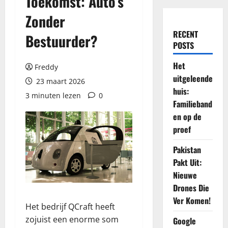
Toekomst: Auto’s
Zonder
RECENT
Bestuurder?
POSTS
Het
Freddy
uitgeleende
23 maart 2026
huis:
3 minuten lezen
0
Familieband
en op de
proef
Pakistan
Pakt Uit:
Nieuwe
Drones Die
Ver Komen!
Het bedrijf QCraft heeft
zojuist een enorme som
Google