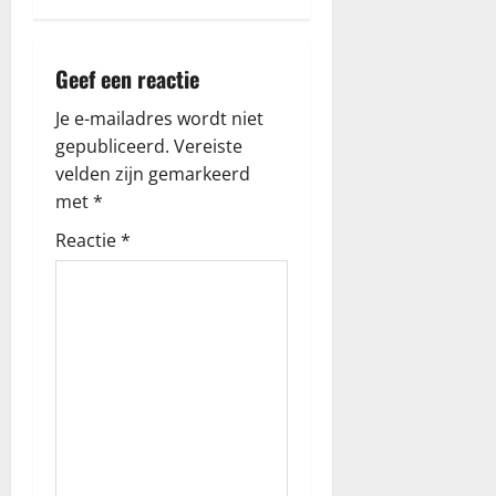
h
Geef een reactie
t
Je e-mailadres wordt niet
n
gepubliceerd.
Vereiste
a
velden zijn gemarkeerd
met
*
v
Reactie
*
i
g
a
t
i