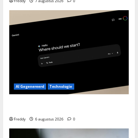
Freddy
7 augustus 2026
0
AI Gegenereerd
Technologie
Google Assistant Weg: Welkom Gemini, Maar Werkt
Het Al?
Freddy
6 augustus 2026
0