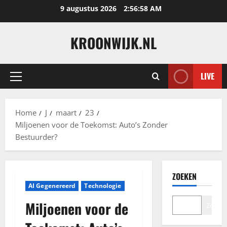
Ga
9 augustus 2026
2:56:59 AM
naar
de
KROONWIJK.NL
inhoud
LIVE
Primair
menu
Home
J
maart
23
Miljoenen voor de Toekomst: Auto’s Zonder
Bestuurder?
ZOEKEN
AI Gegenereerd
Technologie
Miljoenen voor de
Zoeke