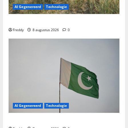
AI Gegenereerd
Technologie
Het uitgeleende huis: Familiebanden op de proef
Freddy
8 augustus 2026
0
AI Gegenereerd
Technologie
Pakistan Pakt Uit: Nieuwe Drones Die Ver Komen!