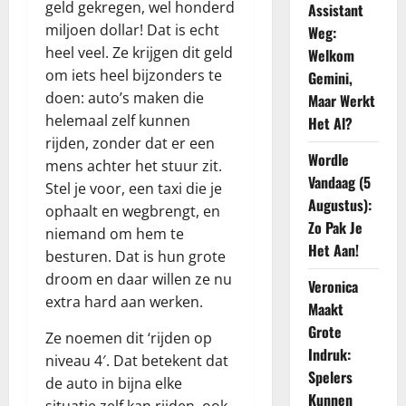
geld gekregen, wel honderd
Assistant
miljoen dollar! Dat is echt
Weg:
heel veel. Ze krijgen dit geld
Welkom
om iets heel bijzonders te
Gemini,
doen: auto’s maken die
Maar Werkt
helemaal zelf kunnen
Het Al?
rijden, zonder dat er een
Wordle
mens achter het stuur zit.
Vandaag (5
Stel je voor, een taxi die je
Augustus):
ophaalt en wegbrengt, en
Zo Pak Je
niemand om hem te
Het Aan!
besturen. Dat is hun grote
droom en daar willen ze nu
Veronica
extra hard aan werken.
Maakt
Grote
Ze noemen dit ‘rijden op
Indruk:
niveau 4′. Dat betekent dat
Spelers
de auto in bijna elke
Kunnen
situatie zelf kan rijden, ook