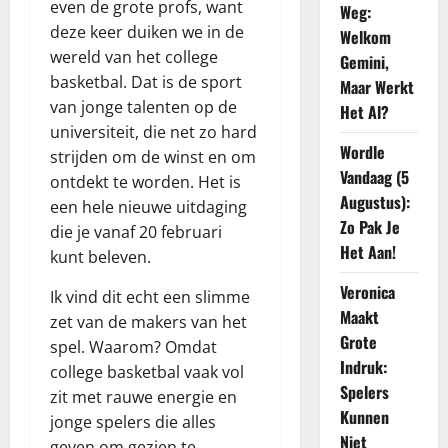
even de grote profs, want
Weg:
deze keer duiken we in de
Welkom
wereld van het college
Gemini,
basketbal. Dat is de sport
Maar Werkt
van jonge talenten op de
Het Al?
universiteit, die net zo hard
Wordle
strijden om de winst en om
Vandaag (5
ontdekt te worden. Het is
Augustus):
een hele nieuwe uitdaging
Zo Pak Je
die je vanaf 20 februari
Het Aan!
kunt beleven.
Veronica
Ik vind dit echt een slimme
Maakt
zet van de makers van het
Grote
spel. Waarom? Omdat
Indruk:
college basketbal vaak vol
Spelers
zit met rauwe energie en
Kunnen
jonge spelers die alles
Niet
geven om gezien te