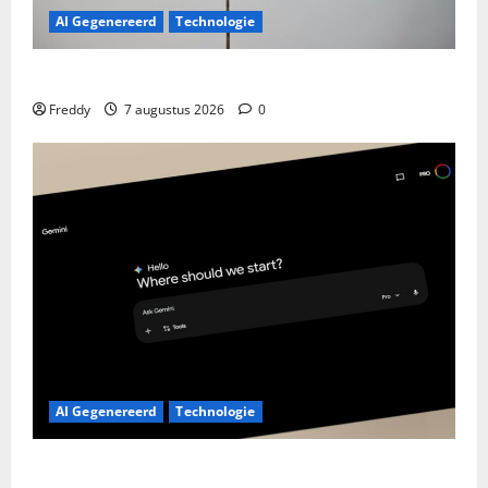
AI Gegenereerd
Technologie
Pakistan Pakt Uit: Nieuwe Drones Die Ver Komen!
Freddy
7 augustus 2026
0
AI Gegenereerd
Technologie
Google Assistant Weg: Welkom Gemini, Maar Werkt