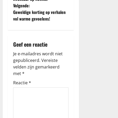
r
Volgende:
i
Geweldige korting op verhalen
vol warme gevoelens!
c
h
Geef een reactie
t
Je e-mailadres wordt niet
n
gepubliceerd.
Vereiste
a
velden zijn gemarkeerd
met
*
v
Reactie
*
i
g
a