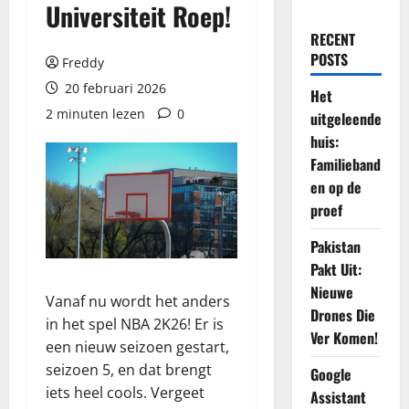
Universiteit Roep!
RECENT
POSTS
Freddy
20 februari 2026
Het
2 minuten lezen
0
uitgeleende
huis:
Familieband
en op de
proef
Pakistan
Pakt Uit:
Nieuwe
Vanaf nu wordt het anders
Drones Die
in het spel NBA 2K26! Er is
Ver Komen!
een nieuw seizoen gestart,
seizoen 5, en dat brengt
Google
iets heel cools. Vergeet
Assistant