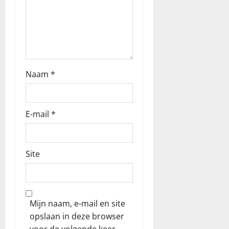
t
i
e
Naam
*
E-mail
*
Site
Mijn naam, e-mail en site
opslaan in deze browser
voor de volgende keer