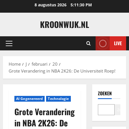
Ga
8 augustus 2026
5:11:31 PM
naar
de
KROONWIJK.NL
inhoud
LIVE
Primair
menu
Home
J
februari
20
Grote Verandering in NBA 2K26: De Universiteit Roep!
ZOEKEN
AI Gegenereerd
Technologie
Grote Verandering
Zoeke
in NBA 2K26: De