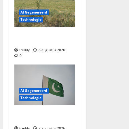
AI Gegenereerd
Technologie
Het uitgeleende huis:
Familiebanden op de proef
Freddy
8 augustus 2026
0
AI Gegenereerd
Technologie
Pakistan Pakt Uit: Nieuwe
Drones Die Ver Komen!
Freddy
7 augustus 2026