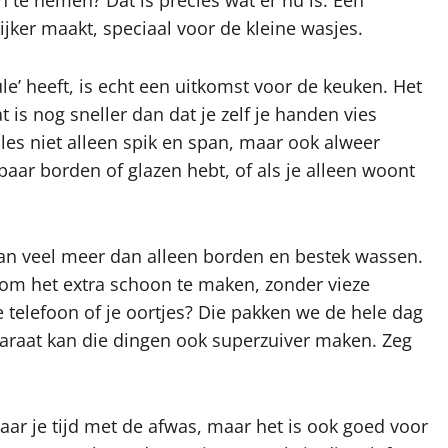
n te nemen? Dat is precies wat er nu is. Een
jker maakt, speciaal voor de kleine wasjes.
e’ heeft, is echt een uitkomst voor de keuken. Het
 is nog sneller dan dat je zelf je handen vies
alles niet alleen spik en span, maar ook alweer
aar borden of glazen hebt, of als je alleen woont
an veel meer dan alleen borden en bestek wassen.
n om het extra schoon te maken, zonder vieze
e telefoon of je oortjes? Die pakken we de hele dag
pparaat kan die dingen ook superzuiver maken. Zeg
paar je tijd met de afwas, maar het is ook goed voor