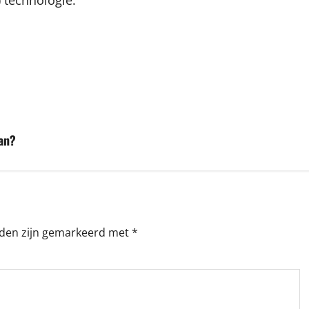
 technologie.
lan?
lden zijn gemarkeerd met
*