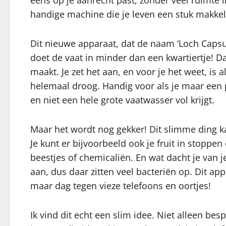
eens op je aanrecht past, zonder veel ruimte i
handige machine die je leven een stuk makkeli
Dit nieuwe apparaat, dat de naam ‘Loch Capsul
doet de vaat in minder dan een kwartiertje! Dat
maakt. Je zet het aan, en voor je het weet, is 
helemaal droog. Handig voor als je maar een p
en niet een hele grote vaatwasser vol krijgt.
Maar het wordt nog gekker! Dit slimme ding k
Je kunt er bijvoorbeeld ook je fruit in stoppe
beestjes of chemicaliën. En wat dacht je van j
aan, dus daar zitten veel bacteriën op. Dit a
maar dag tegen vieze telefoons en oortjes!
Ik vind dit echt een slim idee. Niet alleen bes