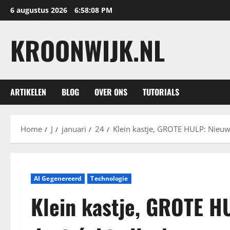
Ga
6 augustus 2026
6:58:10 PM
naar
de
KROONWIJK.NL
inhoud
ARTIKELEN
BLOG
OVER ONS
TUTORIALS
Home
J
januari
24
Klein kastje, GROTE HULP: Nieuwe
AI Gegenereerd
Technologie
Klein kastje, GROTE H