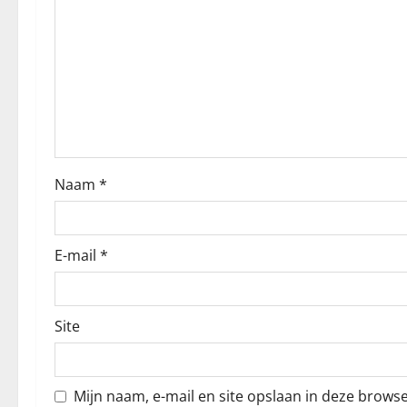
a
v
i
g
a
Naam
*
t
i
E-mail
*
e
Site
Mijn naam, e-mail en site opslaan in deze brows