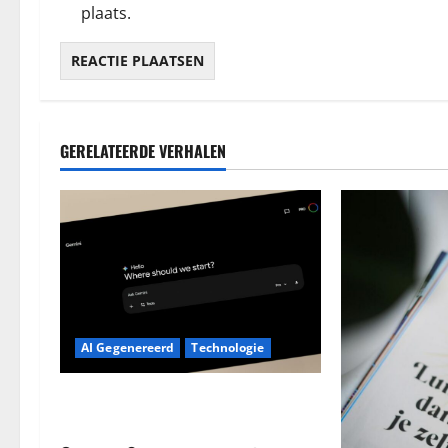
plaats.
GERELATEERDE VERHALEN
AI Gegenereerd
Technologie
Google Assistant Weg: Welkom
Gemini, Maar Werkt Het Al?