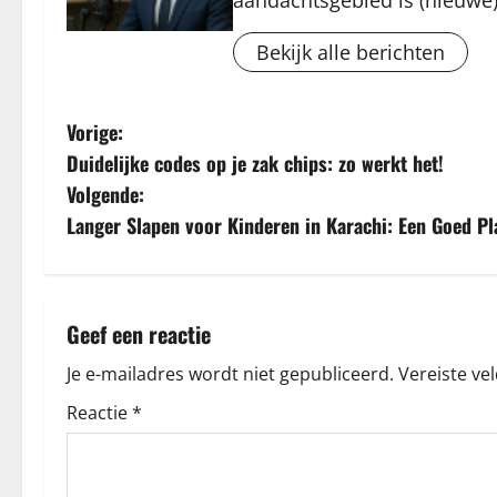
aandachtsgebied is (nieuwe)
Bekijk alle berichten
B
Vorige:
Duidelijke codes op je zak chips: zo werkt het!
e
Volgende:
r
Langer Slapen voor Kinderen in Karachi: Een Goed P
i
c
Geef een reactie
h
Je e-mailadres wordt niet gepubliceerd.
Vereiste ve
t
Reactie
*
n