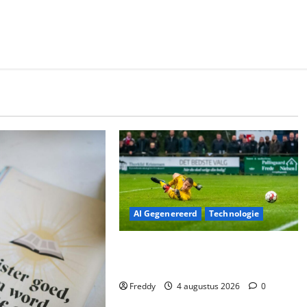
AI Gegenereerd
Technologie
Veronica Maakt Grote Indruk:
Spelers Kunnen Niet Wachten!
Freddy
4 augustus 2026
0