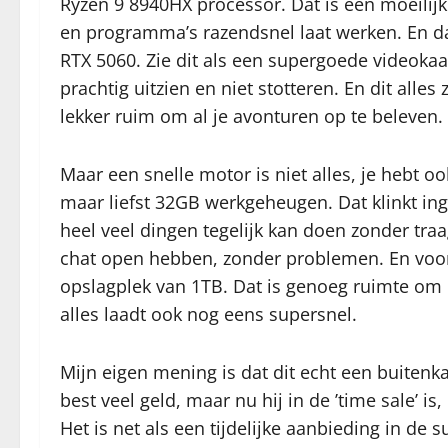
Ryzen 9 8940HX processor. Dat is een moeilijk
en programma’s razendsnel laat werken. En dan
RTX 5060. Zie dit als een supergoede videokaar
prachtig uitzien en niet stotteren. En dit alle
lekker ruim om al je avonturen op te beleven.
Maar een snelle motor is niet alles, je hebt 
maar liefst 32GB werkgeheugen. Dat klinkt in
heel veel dingen tegelijk kan doen zonder traa
chat open hebben, zonder problemen. En voor al
opslagplek van 1TB. Dat is genoeg ruimte om h
alles laadt ook nog eens supersnel.
Mijn eigen mening is dat dit echt een buitenka
best veel geld, maar nu hij in de ’time sale’ i
Het is net als een tijdelijke aanbieding in de s