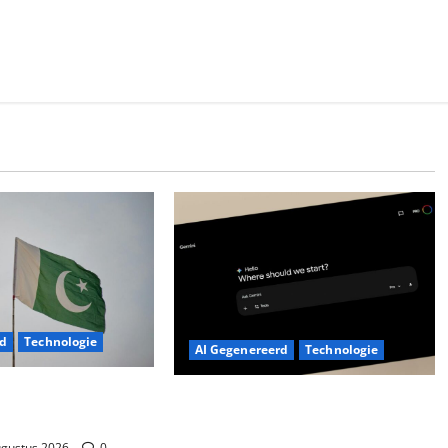
rd
Technologie
AI Gegenereerd
Technologie
Uit: Nieuwe Drones
Google Assistant Weg: Welkom
!
Gemini, Maar Werkt Het Al?
ugustus 2026
0