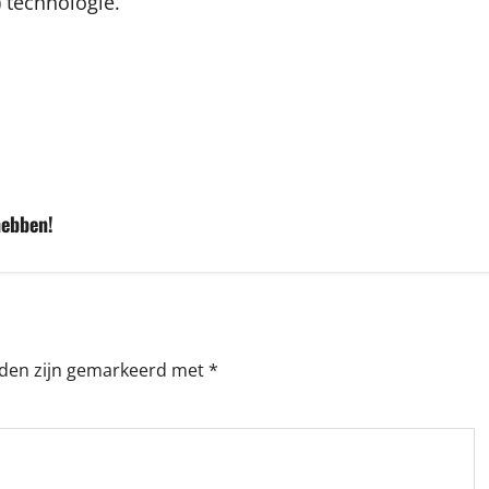
 technologie.
hebben!
lden zijn gemarkeerd met
*