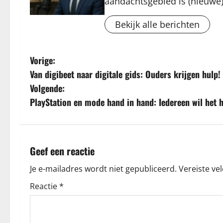
aandachtsgebied is (nieuwe)
Bekijk alle berichten
B
Vorige:
Van digibeet naar digitale gids: Ouders krijgen hulp!
e
Volgende:
r
PlayStation en mode hand in hand: Iedereen wil het 
i
c
Geef een reactie
h
Je e-mailadres wordt niet gepubliceerd.
Vereiste ve
t
Reactie
*
n