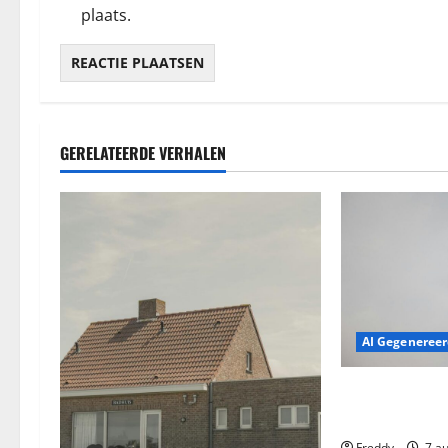
plaats.
GERELATEERDE VERHALEN
AI Gegeneree
Pakistan Pakt 
Die Ver Komen
Freddy
7 a