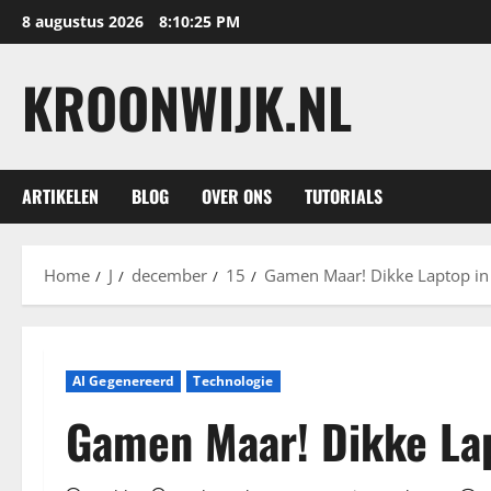
Ga
8 augustus 2026
8:10:26 PM
naar
de
KROONWIJK.NL
inhoud
ARTIKELEN
BLOG
OVER ONS
TUTORIALS
Home
J
december
15
Gamen Maar! Dikke Laptop in
AI Gegenereerd
Technologie
Gamen Maar! Dikke Lap