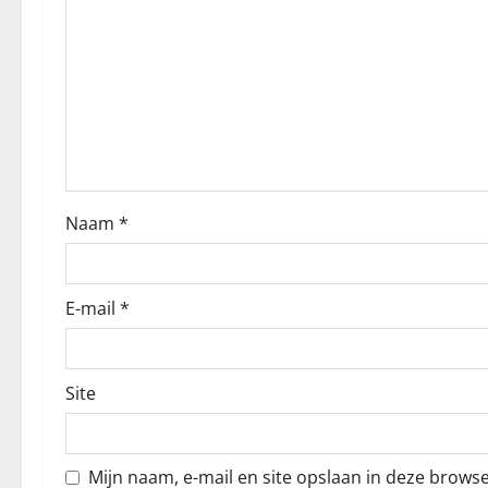
a
v
i
g
a
Naam
*
t
i
E-mail
*
e
Site
Mijn naam, e-mail en site opslaan in deze brows