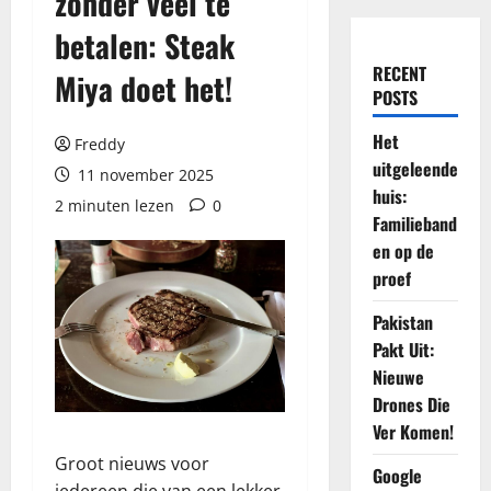
zonder veel te
betalen: Steak
RECENT
Miya doet het!
POSTS
Het
Freddy
uitgeleende
11 november 2025
huis:
2 minuten lezen
0
Familieband
en op de
proef
Pakistan
Pakt Uit:
Nieuwe
Drones Die
Ver Komen!
Groot nieuws voor
Google
iedereen die van een lekker