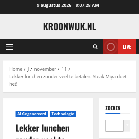
Ga
9 augustus 2026
9:07:28 AM
naar
de
KROONWIJK.NL
inhoud
LIVE
Primair
menu
Home
J
november
11
Lekker lunchen zonder veel te betalen: Steak Miya doet
het!
ZOEKEN
AI Gegenereerd
Technologie
Lekker lunchen
Zoeke