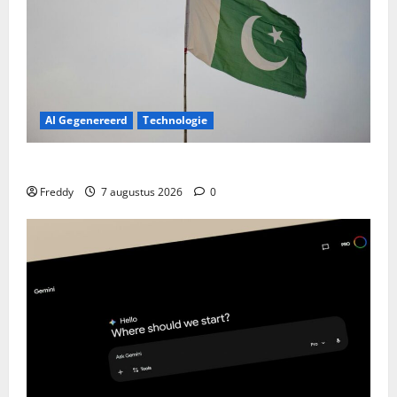
AI Gegenereerd
Technologie
Pakistan Pakt Uit: Nieuwe Drones Die Ver Komen!
Freddy
7 augustus 2026
0