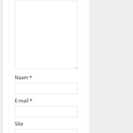
i
g
a
t
i
e
Naam
*
E-mail
*
Site