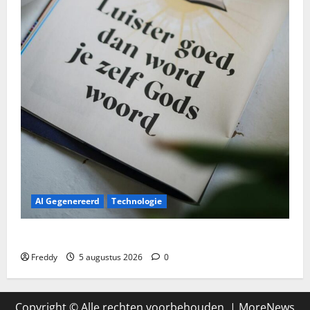
AI Gegenereerd
Technologie
Wordle Vandaag (5 Augustus): Zo Pak Je Het Aan!
Freddy
5 augustus 2026
0
Copyright © Alle rechten voorbehouden.
|
MoreNews