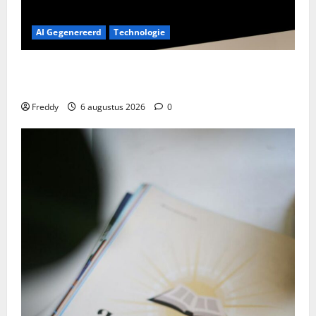
AI Gegenereerd
Technologie
Google Assistant Weg: Welkom Gemini, Maar Werkt
Het Al?
Freddy
6 augustus 2026
0